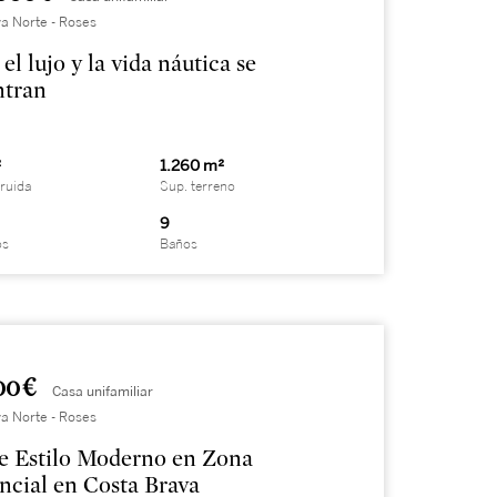
a Norte - Roses
el lujo y la vida náutica se
ntran
²
1.260 m²
ruida
Sup. terreno
9
os
Baños
00 €
Casa unifamiliar
a Norte - Roses
e Estilo Moderno en Zona
ncial en Costa Brava