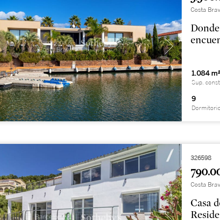
Costa Brav
Donde 
encue
1.084 m
Sup. const
9
Dormitori
326598
790.0
Costa Brav
Casa d
Reside