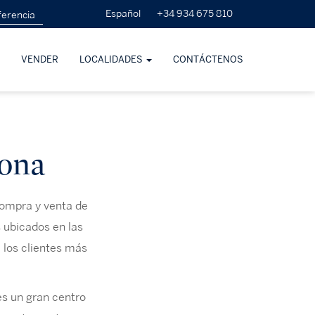
+34 934 675 810
Español
VENDER
LOCALIDADES
CONTÁCTENOS
rona
compra y venta de
 ubicados en las
a los clientes más
es un gran centro