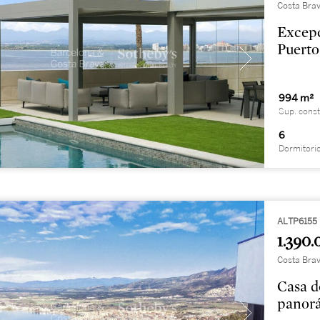
Costa Brav
Excepc
Puerto
994 m²
Sup. const
6
Dormitori
ALTP6155
1.390.
Costa Brav
Casa d
panor