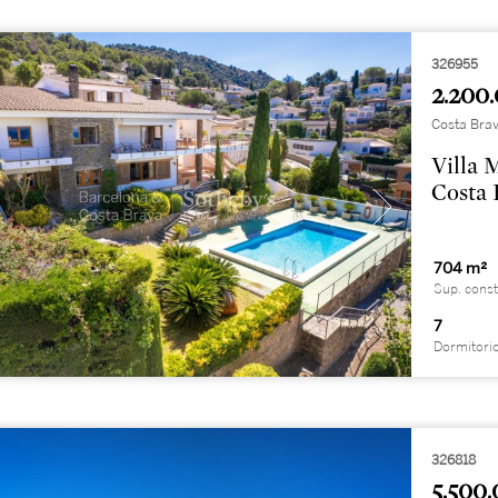
326955
2.200.
Costa Brav
Villa 
Costa 
704 m²
Sup. const
7
Dormitori
326818
5.500.