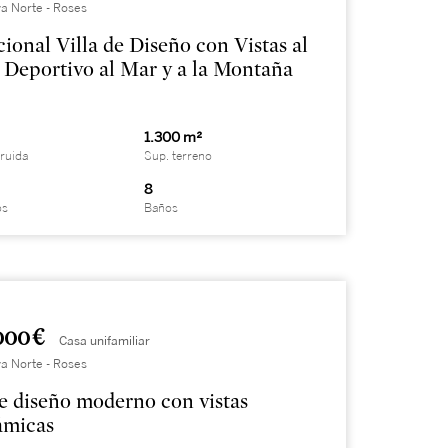
a Norte - Roses
ional Villa de Diseño con Vistas al
 Deportivo al Mar y a la Montaña
1.300 m²
ruida
Sup. terreno
8
os
Baños
000 €
Casa unifamiliar
a Norte - Roses
e diseño moderno con vistas
ámicas