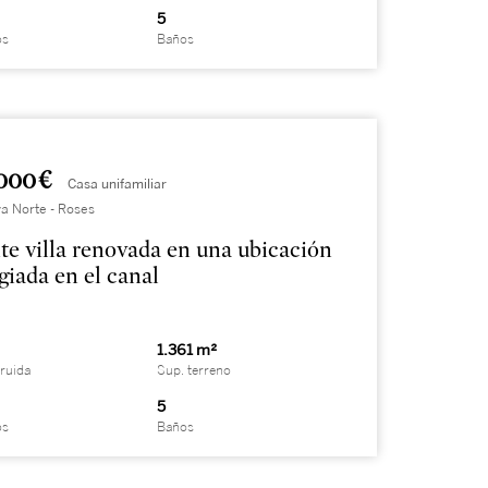
5
os
Baños
000 €
Casa unifamiliar
a Norte - Roses
te villa renovada en una ubicación
egiada en el canal
1.361 m²
ruida
Sup. terreno
5
os
Baños