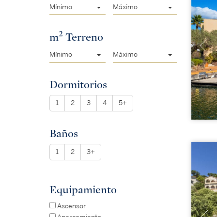
Mínimo
Máximo
2
m
Terreno
Mínimo
Máximo
Dormitorios
1
2
3
4
5+
Baños
1
2
3+
Equipamiento
Ascensor