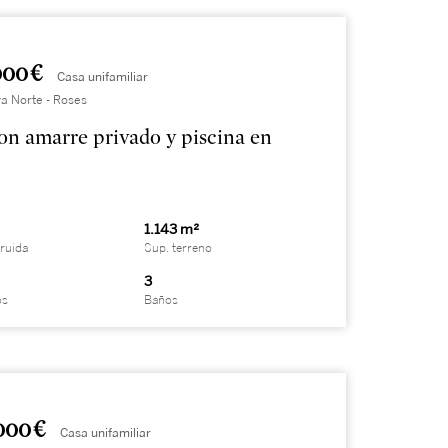
000 €
Casa unifamiliar
a Norte - Roses
con amarre privado y piscina en
1.143 m²
ruida
Sup. terreno
3
os
Baños
000 €
Casa unifamiliar