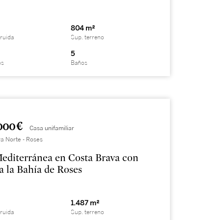
804 m²
ruida
Sup. terreno
5
os
Baños
000 €
Casa unifamiliar
a Norte - Roses
Mediterránea en Costa Brava con
 a la Bahía de Roses
1.487 m²
ruida
Sup. terreno