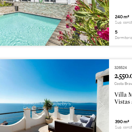
240 m²
Sup. const
5
Dormitori
326524
2.550.
Costa Brav
Villa 
Vistas
390 m²
Sup. const