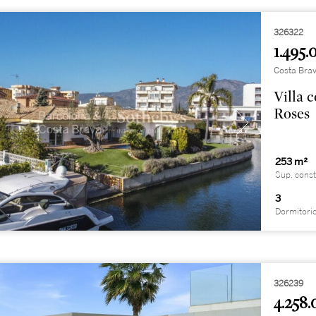
326322
1.495.
Costa Brav
Villa 
Roses
253 m²
Sup. const
3
Dormitori
326239
4.258.