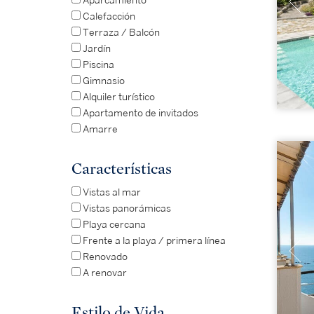
Aparcamiento
Calefacción
Terraza / Balcón
Jardín
Piscina
Gimnasio
Alquiler turístico
Apartamento de invitados
Amarre
Características
Vistas al mar
Vistas panorámicas
Playa cercana
Frente a la playa / primera línea
Renovado
A renovar
Estilo de Vida