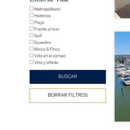
Metropolitano
Histórico
Playa
Frente al mar
Golf
Ecuestre
Masia & Finca
Vida en el campo
Vino y viñedo
BORRAR FILTROS