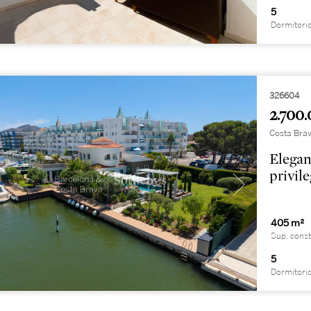
5
Dormitori
326604
2.700.
Costa Brav
Elegan
privil
405 m²
Sup. const
5
Dormitori