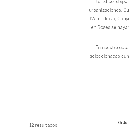
turístico: disp
urbanizaciones. Cu
l’Almadrava, Canye
en Roses se hayan
En nuestro catá
seleccionadas cum
Orden
12 resultados