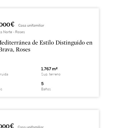
000 €
Casa unifamiliar
a Norte - Roses
Mediterránea de Estilo Distinguido en
Brava, Roses
1.767 m²
ruida
Sup. terreno
5
os
Baños
000 €
Casa unifamiliar