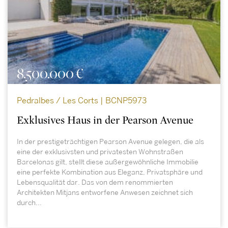
8.500.000 €
Pedralbes / Les Corts | BCNP5973
Exklusives Haus in der Pearson Avenue
In der prestigeträchtigen Pearson Avenue gelegen, die als
eine der exklusivsten und privatesten Wohnstraßen
Barcelonas gilt, stellt diese außergewöhnliche Immobilie
eine perfekte Kombination aus Eleganz, Privatsphäre und
Lebensqualität dar. Das von dem renommierten
Architekten Mitjans entworfene Anwesen zeichnet sich
durch...