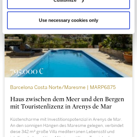
Customize
Use necessary cookies only
795.000 €
Barcelona Costa Norte/Maresme | MARP6875
Haus zwischen dem Meer und den Bergen
mit Touristenlizenz in Arenys de Mar
Küstencharme mit Investitionspotenzial in Arenys de Mar.
An den sonnigen Hängen des Maresme gelegen, verbindet
diese 342 m² große Villa mediterranen Lebensstil und