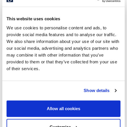
This website uses cookies
655.000 €
We use cookies to personalise content and ads, to
provide social media features and to analyse our traffic.
We also share information about your use of our site with
Sitges / Barcelona Costa Sur | SITP6511
our social media, advertising and analytics partners who
Doppelhaushälfte in der Urbanisation
may combine it with other information that you’ve
Casas del Mar.
provided to them or that they’ve collected from your use
of their services.
Entdecken Sie diese beeindruckende, komplett renovierte
Maisonette-Wohnung in der renommierten Wohnanlage
„Casas del Mar“. Diese exklusive Immobilie besticht durch
ihre spektakuläre 93 m² große Terrasse mit Panoramablick
Show details
auf das Meer und bietet die perfekte Balance zwischen
Komfort, Eleganz und Funktionalität....
Allow all cookies