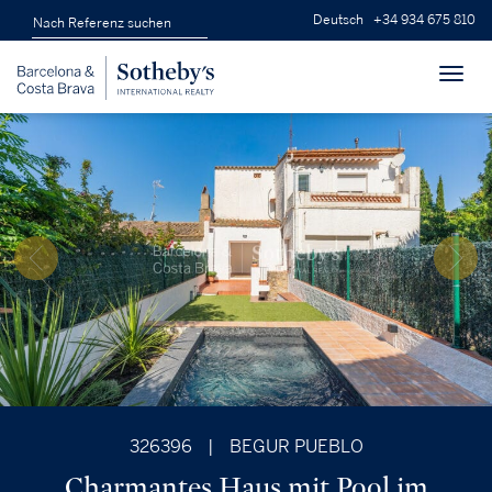
Deutsch
+34 934 675 810
Toggl
navig
326396
|
BEGUR PUEBLO
Charmantes Haus mit Pool im