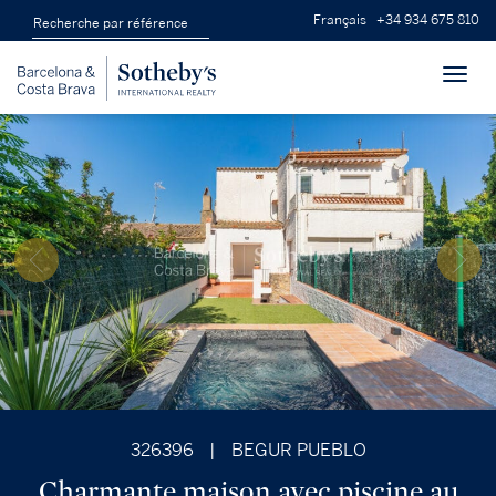
Français
+34 934 675 810
Toggl
navig
326396
|
BEGUR PUEBLO
Charmante maison avec piscine au