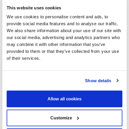
This website uses cookies
We use cookies to personalise content and ads, to
provide social media features and to analyse our traffic.
We also share information about your use of our site with
our social media, advertising and analytics partners who
655.000 €
may combine it with other information that you’ve
provided to them or that they’ve collected from your use
of their services.
Sitges / Barcelona Costa Sur | SITP6511
Duplex dans l’urbanisation Casas del Mar.
Show details
Découvrez cet impressionnant duplex entièrement rénové,
situé dans le prestigieux lotissement Casas del Mar. Cette
propriété exclusive se distingue par sa spectaculaire
Allow all cookies
terrasse de 93 m² offrant une vue panoramique sur la mer,
alliant à la perfection confort, élégance et...
Customize