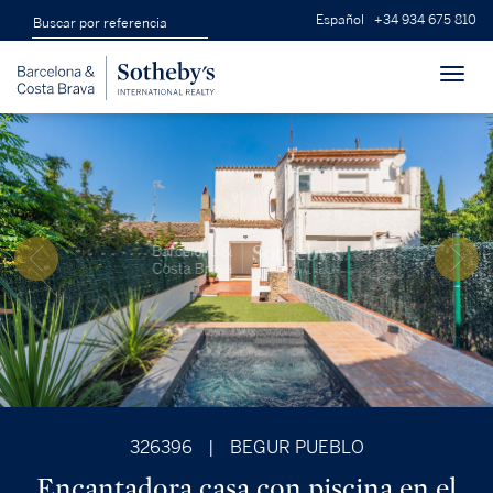
Español
+34 934 675 810
Toggl
navig
326396
|
BEGUR PUEBLO
Encantadora casa con piscina en el