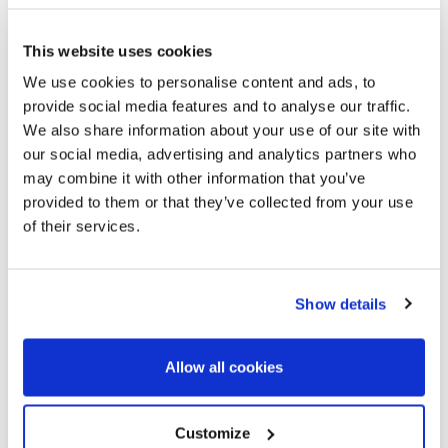
This website uses cookies
We use cookies to personalise content and ads, to
provide social media features and to analyse our traffic.
We also share information about your use of our site with
750.000 €
our social media, advertising and analytics partners who
may combine it with other information that you’ve
provided to them or that they’ve collected from your use
Pals | 326312
of their services.
Propiedad con mucho encanto en
ubicación privilegiada, cerca del Golf de
Pals
Show details
Bonita y acogedora casa situada dentro de una exclusiva
comunidad privada, a pocos minutos a pie tanto del Golf de
Allow all cookies
Pals como de la playa. Una ubicación privilegiada para
disfrutar de tranquilidad, naturaleza y mar. La vivienda, de
aproximadamente 112...
Customize