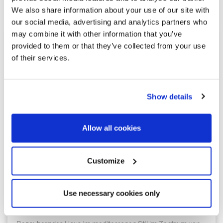
Ähnliche Immobilien
We also share information about your use of our site with
our social media, advertising and analytics partners who
may combine it with other information that you’ve
provided to them or that they’ve collected from your use
of their services.
Show details
Allow all cookies
1.100.000 €
Customize
Sant Andreu de Llavaneres | 326987
Haus im Zentrum von Sant Andreu de
Use necessary cookies only
Llavaneres – Küste von Barcelona