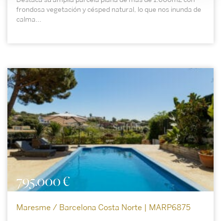
frondosa vegetación y césped natural, lo que nos inunda de
calma...
795.000 €
Maresme / Barcelona Costa Norte | MARP6875