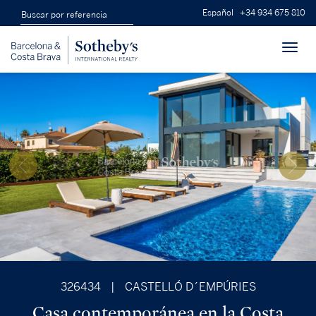
Español
+34 934 675 810
Toggl
navig
326434
|
CASTELLÓ D´EMPÚRIES
Casa contemporánea en la Costa