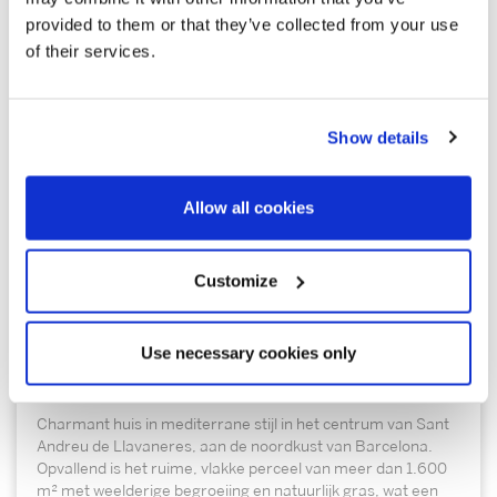
provided to them or that they’ve collected from your use
of their services.
Show details
Allow all cookies
1.100.000 €
Customize
Sant Andreu de Llavaneres | 326987
Huis in het centrum van Sant Andreu de
Use necessary cookies only
Llavaneres – Kust van Barcelona
Charmant huis in mediterrane stijl in het centrum van Sant
Andreu de Llavaneres, aan de noordkust van Barcelona.
Opvallend is het ruime, vlakke perceel van meer dan 1.600
m² met weelderige begroeiing en natuurlijk gras, wat een