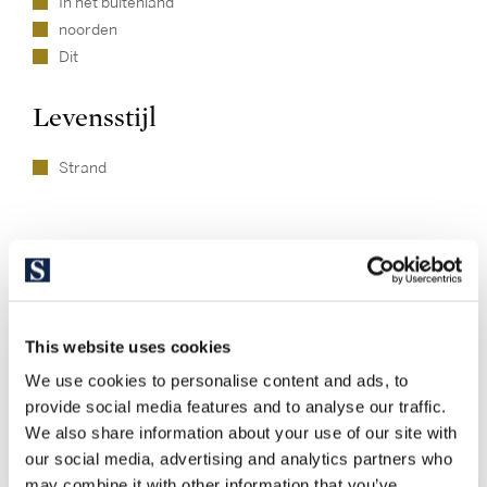
In het buitenland
noorden
Dit
Levensstijl
Strand
This website uses cookies
We use cookies to personalise content and ads, to
Ontdek andere vergelijkbare
provide social media features and to analyse our traffic.
eigendommen
We also share information about your use of our site with
our social media, advertising and analytics partners who
may combine it with other information that you’ve