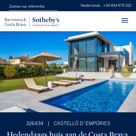
Nederlands
+34 934 675 810
Toggl
navig
326434
|
CASTELLÓ D´EMPÚRIES
Hedendaags huis aan de Costa Brava,