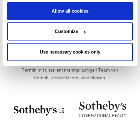
modernen Residenzen der katalanischen Küsten, die
Allow all cookies
architektonischen Juwelen der Moderne Barcelonas oder
vielleicht die fantastische Aussicht auf das Mittelmeer von
den Städten rund um die Stadt, die Quelle der Inspiration für
Customize
Ihren nächsten Einkauf sein werden.
Wenn Sie eine Immobilie erwerben oder eine erfolgreiche
Use necessary cookies only
Immobilieninvestition in Barcelona tätigen möchten, laden
wir Sie ein, sich mit uns in Verbindung zu setzen, um einen
Termin mit unserem mehrsprachigen Team von
Immobilienberatern zu vereinbaren.