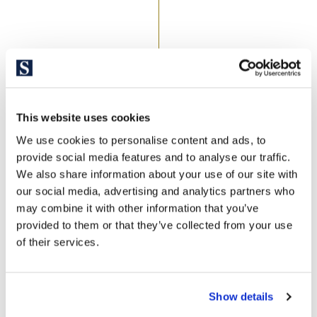
Barcelona & Costa Brava Sotheby’s
This website uses cookies
International Realty
We use cookies to personalise content and ads, to
provide social media features and to analyse our traffic.
We also share information about your use of our site with
Bei Barcelona & Costa Brava Sotheby’s International Realty
our social media, advertising and analytics partners who
konzentrieren wir uns auf den Verkauf von Wohnimmobilien
may combine it with other information that you’ve
und die Förderung von Immobilienprojekten. Von unseren
provided to them or that they’ve collected from your use
Büros in Barcelona, Platja d’Aro, Begur und Empuriabrava,
of their services.
bieten wir einen professionellen und persönlichen Service
unter strengster Diskretion.
WWir haben ein umfangreiches Portfolio von Immobilien. Wir
Show details
vertrauen darauf, dass die minimalistischen Linien der