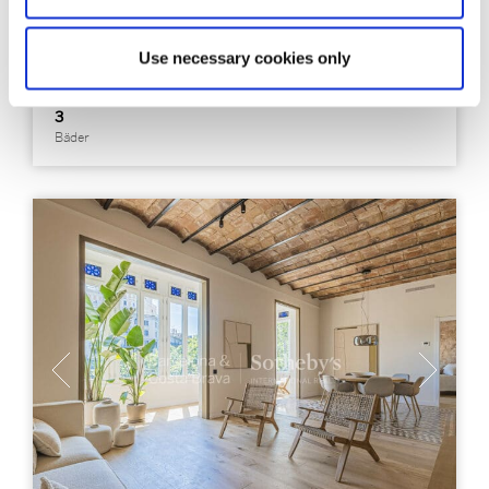
Granados gelegen.
Use necessary cookies only
118 m²
3
Bebaute Fläche
Schlafzimmer
3
Bäder