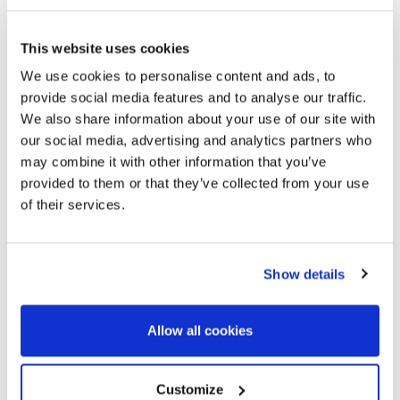
This website uses cookies
We use cookies to personalise content and ads, to
provide social media features and to analyse our traffic.
We also share information about your use of our site with
our social media, advertising and analytics partners who
may combine it with other information that you’ve
provided to them or that they’ve collected from your use
of their services.
Show details
326394
1.190.000 €
Piso
Allow all cookies
Barcelona Ciudad - Eixample - L'Antiga Esquerra de l'Eixample
Wunderschöne renovierte Wohnung
mit viel natürlichem Licht in Enric
Customize