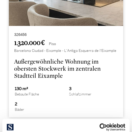
326456
1.320.000 €
Piso
Barcelona Ciudad - Eixample - L'Antiga Esquerra de l'Eixample
Außergewöhnliche Wohnung im
obersten Stockwerk im zentralen
Stadtteil Eixample
130 m²
3
Bebaute Fläche
Schlafzimmer
2
Bäder