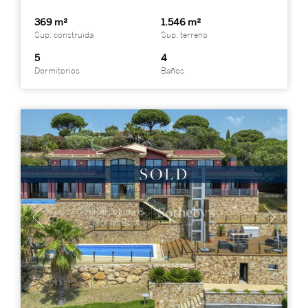
369 m²
1.546 m²
Sup. construida
Sup. terreno
5
4
Dormitorios
Baños