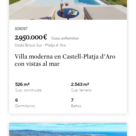
326097
2.950.000 €
Casa unifamiliar
Costa Brava Sur - Platja d´Aro
Villa moderna en Castell-Platja d’Aro
con vistas al mar
526 m²
2.543 m²
Sup. construida
Sup. terreno
6
7
Dormitorios
Baños