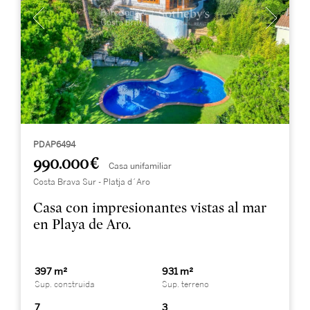
PDAP6494
990.000 €
Casa unifamiliar
Costa Brava Sur - Platja d´Aro
Casa con impresionantes vistas al mar
en Playa de Aro.
397 m²
931 m²
Sup. construida
Sup. terreno
7
3