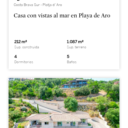
Costa Brava Sur - Platja d´Aro
Casa con vistas al mar en Playa de Aro
212 m²
1.087 m²
Sup. construida
Sup. terreno
4
5
Dormitorios
Baños