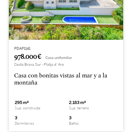
PDAP1141
978.000 €
Casa unifamiliar
Costa Brava Sur - Platja d´Aro
Casa con bonitas vistas al mar y a la
montaña
295 m²
2.183 m²
Sup. construida
Sup. terreno
3
3
Dormitorios
Baños