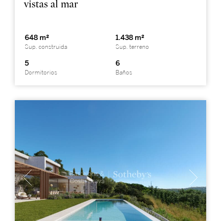
vistas al mar
648 m²
1.438 m²
Sup. construida
Sup. terreno
5
6
Dormitorios
Baños