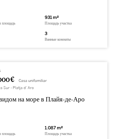
931 m²
я площадь
Площадь участка
3
Ванные комнаты
6
000 €
Casa unifamiliar
a Sur - Platja d´Aro
видом на море в Плайя-де-Аро
1.087 m²
я площадь
Площадь участка