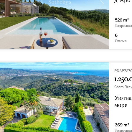
д’Аро 
526 m²
Застроенна
6
Спальни
PDAP727
1.250.
Costa Brav
Уютна
море
369 m²
Застроенна