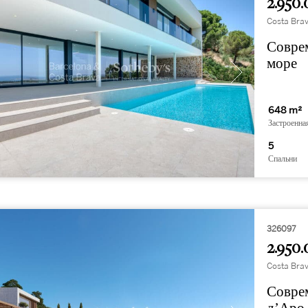
2.950.
Costa Brav
Соврем
море
648 m²
Застроенна
5
Спальни
326097
2.950.
Costa Brav
Соврем