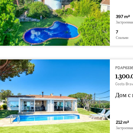
397 m²
Застроенна
7
Спальни
PDAP633
1.300.
Costa Brav
Дом с 
212 m²
Застроенна