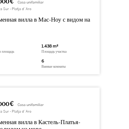
000 €
Casa unifamiliar
a Sur - Platja d´Aro
енная вилла в Мас-Ноу с видом на
1.438 m²
я площадь
Площадь участка
6
Ванные комнаты
000 €
Casa unifamiliar
a Sur - Platja d´Aro
енная вилла в Кастель-Платья-