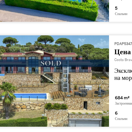
5
Спальни
PDAP534
Цена 
Costa Brav
Экскл
на мор
684 m²
Застроенна
6
Спальни