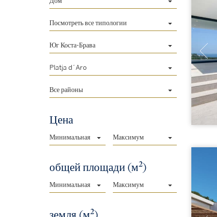
Дом
Посмотреть все типологии
Юг Коста-Брава
Platja d´Aro
Все районы
Цена
Минимальная
Максимум
2
общей площади (м
)
Минимальная
Максимум
2
земля (м
)