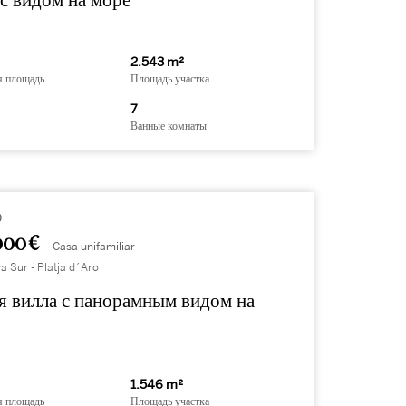
с видом на море
2.543 m²
я площадь
Площадь участка
7
Ванные комнаты
0
000 €
Casa unifamiliar
a Sur - Platja d´Aro
я вилла с панорамным видом на
1.546 m²
я площадь
Площадь участка