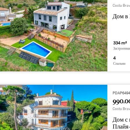
Costa Brav
Дом в
334 m²
Застроенна
4
Спальни
PDAP649
990.0
Costa Brav
Дом с
Плайя