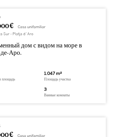
9
000 €
Casa unifamiliar
a Sur - Platja d´Aro
енный дом с видом на море в
-де-Аро.
1.047 m²
я площадь
Площадь участка
3
Ванные комнаты
5
000 €
Casa unifamiliar