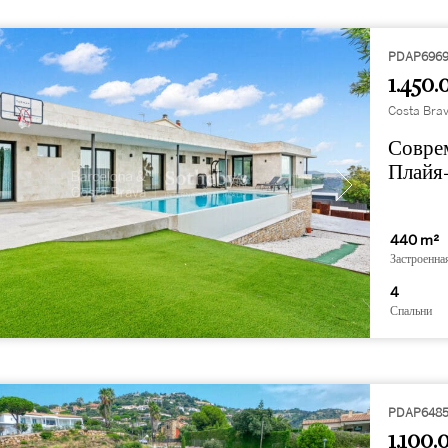
PDAP696
1.450.
Costa Brav
Соврем
Плайя
440 m²
Застроенна
4
Спальни
PDAP648
1.100.