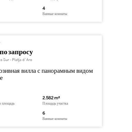
4
Ванные комнаты
7
по запросу
a Sur - Platja d´Aro
юзивная вилла с панорамным видом
е
2.582 m²
я площадь
Площадь участка
6
Ванные комнаты