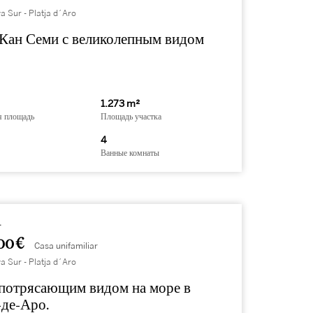
a Sur - Platja d´Aro
 Кан Семи с великолепным видом
1.273 m²
я площадь
Площадь участка
4
Ванные комнаты
4
00 €
Casa unifamiliar
a Sur - Platja d´Aro
 потрясающим видом на море в
-де-Аро.