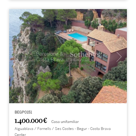
BEGP0151
1.400.000 €
Casa unifamiliar
Aiguablava / Fornells / Ses Costes - Begur - Costa Brava
Center