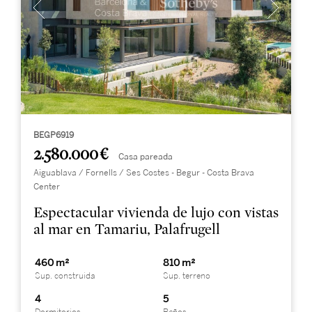
BEGP6919
2.580.000 €
Casa pareada
Aiguablava / Fornells / Ses Costes - Begur - Costa Brava
Center
Espectacular vivienda de lujo con vistas
al mar en Tamariu, Palafrugell
460 m²
810 m²
Sup. construida
Sup. terreno
4
5