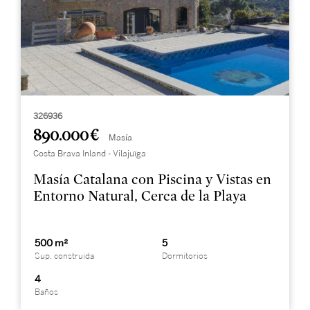
326936
890.000 €
Masía
Costa Brava Inland - Vilajuïga
Masía Catalana con Piscina y Vistas en
Entorno Natural, Cerca de la Playa
500 m²
5
Sup. construida
Dormitorios
4
Baños