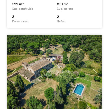
259 m²
819 m²
Sup. construida
Sup. terreno
3
2
Dormitorios
Baños