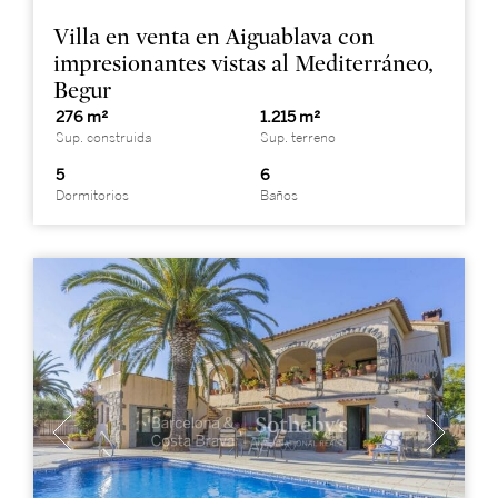
Villa en venta en Aiguablava con
impresionantes vistas al Mediterráneo,
Begur
276 m²
1.215 m²
Sup. construida
Sup. terreno
5
6
Dormitorios
Baños