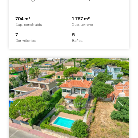
704 m²
1.767 m²
Sup. construida
Sup. terreno
7
5
Dormitorios
Baños