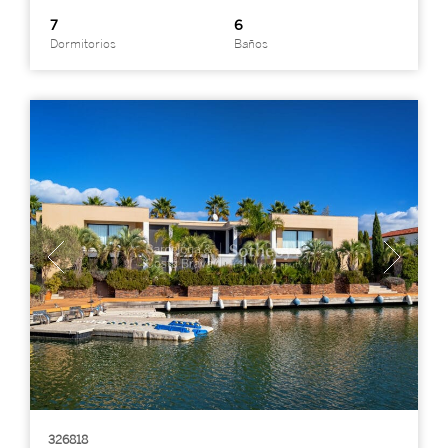
7
6
Dormitorios
Baños
326818