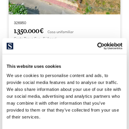
326950
1.350.000 €
Casa unifamiliar
Costa Brava Sur - S´Agaró
Villa Estilo Mediterráneo en S’Agaró
con Vistas al Mar
This website uses cookies
We use cookies to personalise content and ads, to
434 m²
633 m²
provide social media features and to analyse our traffic.
Sup. construida
Sup. terreno
We also share information about your use of our site with
5
5
our social media, advertising and analytics partners who
Dormitorios
Baños
may combine it with other information that you’ve
provided to them or that they’ve collected from your use
of their services.