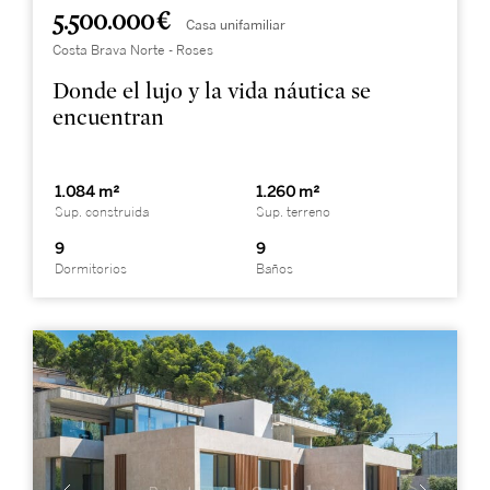
5.500.000 €
Casa unifamiliar
Costa Brava Norte - Roses
Donde el lujo y la vida náutica se
encuentran
1.084 m²
1.260 m²
Sup. construida
Sup. terreno
9
9
Dormitorios
Baños