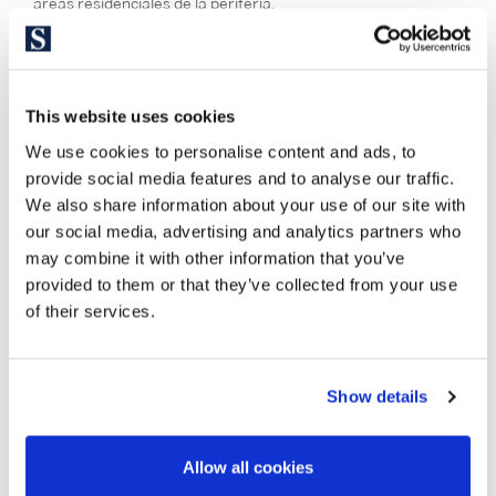
áreas residenciales de la periferia.
En Barcelona & Costa Brava Sotheby’s International Realty
somos especialistas en la venta de inmuebles en Lloret de
Mar: modernas casas con vistas al mar y preciosos jardines
This website uses cookies
con piscina privada o exclusivos apartamentos en primera
We use cookies to personalise content and ads, to
línea de playa.
provide social media features and to analyse our traffic.
We also share information about your use of our site with
our social media, advertising and analytics partners who
may combine it with other information that you’ve
provided to them or that they’ve collected from your use
of their services.
Show details
Allow all cookies