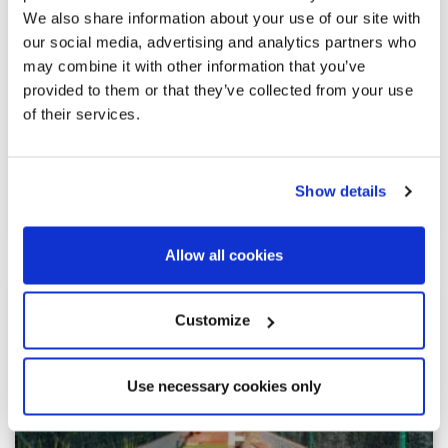
Propiedad con mucho encanto en
We also share information about your use of our site with
ubicación privilegiada, cerca del Golf de
our social media, advertising and analytics partners who
Pals
may combine it with other information that you’ve
provided to them or that they’ve collected from your use
Bonita y acogedora casa situada dentro de una exclusiva
of their services.
comunidad privada, a pocos minutos a pie tanto del Golf de
Pals como de la playa. Una ubicación privilegiada para
disfrutar de tranquilidad, naturaleza y mar. La vivienda, de
Show details
aproximadamente 112...
Allow all cookies
Customize
Use necessary cookies only