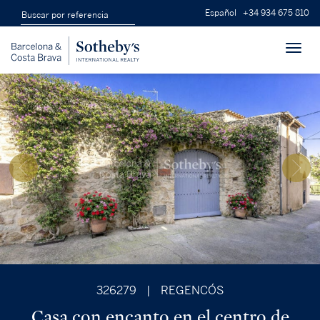
Español
+34 934 675 810
Toggl
navig
326279
|
REGENCÓS
Casa con encanto en el centro de