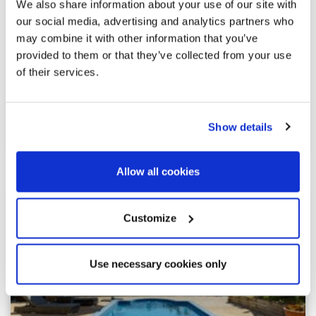
We also share information about your use of our site with
Sitges / Barcelona Costa Sur | SITP6511
our social media, advertising and analytics partners who
Duplex dans l’urbanisation Casas del Mar.
may combine it with other information that you’ve
provided to them or that they’ve collected from your use
Découvrez cet impressionnant duplex entièrement rénové,
of their services.
situé dans le prestigieux lotissement Casas del Mar. Cette
propriété exclusive se distingue par sa spectaculaire
terrasse de 93 m² offrant une vue panoramique sur la mer,
alliant à la perfection confort, élégance et...
Show details
Allow all cookies
Customize
Use necessary cookies only