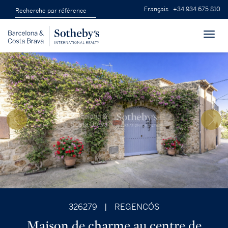
Français
+34 934 675 810
Toggl
navig
326279
|
REGENCÓS
Maison de charme au centre de