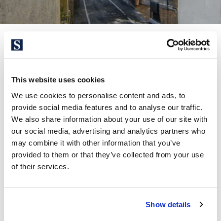
This website uses cookies
We use cookies to personalise content and ads, to
0 resultados
provide social media features and to analyse our traffic.
We also share information about your use of our site with
Trier par:
Les plus récentes
our social media, advertising and analytics partners who
may combine it with other information that you’ve
provided to them or that they’ve collected from your use
of their services.
Les meilleures maisons du
Show details
Maresme avec vue