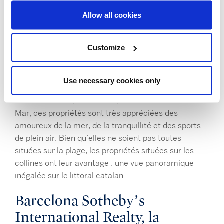
L’une des conditions indispensables pour la vente de
Allow all cookies
maisons de luxe dans le Maresme est la vue. En
raison de leur proximité avec la mer, les domaines
Customize
de Sotheby’s sur la côte nord de Barcelone
bénéficient de vues incroyables sur le littoral.
Situées dans des villes comme Alella, Cabrils,
Use necessary cookies only
Cabrera de Mar, Tiana, Teià, Sant Vicenç de Montalt,
Sant Pol de Mar, Llavaneres, Premià et Vilassar de
Mar, ces propriétés sont très appréciées des
amoureux de la mer, de la tranquillité et des sports
de plein air. Bien qu’elles ne soient pas toutes
situées sur la plage, les propriétés situées sur les
collines ont leur avantage : une vue panoramique
inégalée sur le littoral catalan.
Barcelona Sotheby’s
International Realty, la