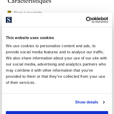
Caractéristiques
Plage à proximité
Vue sur les montagnes
Vues panoramiques
Vue sur la mer
This website uses cookies
Zone résidentielle
Extérieur
We use cookies to personalise content and ads, to
Est
provide social media features and to analyse our traffic.
We also share information about your use of our site with
Mode de vie
our social media, advertising and analytics partners who
may combine it with other information that you’ve
provided to them or that they’ve collected from your use
Plage
of their services.
Show details