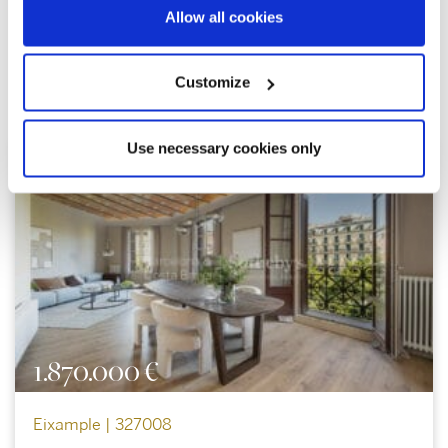
Allow all cookies
Explorer d'autres propriétés
Customize
similaires
Use necessary cookies only
1.870.000 €
Eixample | 327008