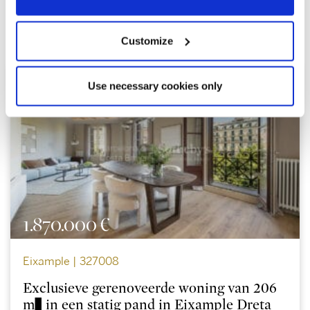
Ontdek andere vergelijkbare
eigendommen
Customize
Use necessary cookies only
1.870.000 €
Eixample | 327008
Exclusieve gerenoveerde woning van 206
m² in een statig pand in Eixample Dreta