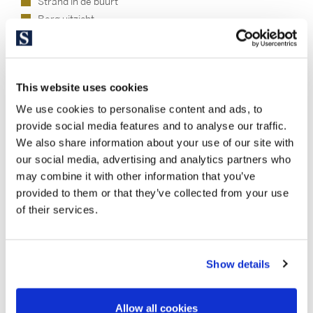
Strand in de buurt
Berg uitzicht
Panoramisch uitzicht
Uitzicht op zee
Woongebied
This website uses cookies
In het buitenland
Dit
We use cookies to personalise content and ads, to
provide social media features and to analyse our traffic.
Levensstijl
We also share information about your use of our site with
our social media, advertising and analytics partners who
may combine it with other information that you’ve
Strand
provided to them or that they’ve collected from your use
of their services.
Show details
Allow all cookies