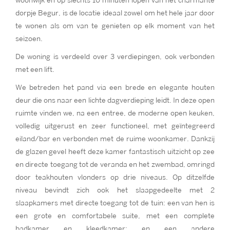
woonwijk en op slechts 10 minuten lopen van het charmante
dorpje Begur, is de locatie ideaal zowel om het hele jaar door
te wonen als om van te genieten op elk moment van het
seizoen.
De woning is verdeeld over 3 verdiepingen, ook verbonden
met een lift.
We betreden het pand via een brede en elegante houten
deur die ons naar een lichte dagverdieping leidt. In deze open
ruimte vinden we, na een entree, de moderne open keuken,
volledig uitgerust en zeer functioneel, met geïntegreerd
eiland/bar en verbonden met de ruime woonkamer. Dankzij
de glazen gevel heeft deze kamer fantastisch uitzicht op zee
en directe toegang tot de veranda en het zwembad, omringd
door teakhouten vlonders op drie niveaus. Op ditzelfde
niveau bevindt zich ook het slaapgedeelte met 2
slaapkamers met directe toegang tot de tuin: een van hen is
een grote en comfortabele suite, met een complete
badkamer en kleedkamer; en een andere