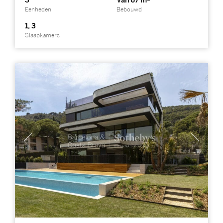
3
Van 67 m²
Eenheden
Bebouwd
1, 3
Slaapkamers