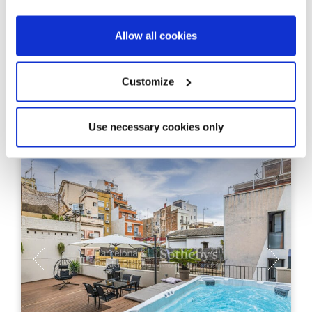
Mediterraan leven opnieuw
gedefinieerd.
Allow all cookies
4
Van 93 m²
Eenheden
Bebouwd
Customize
2, 3, 4
Slaapkamers
Use necessary cookies only