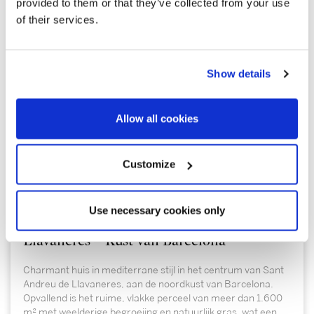
provided to them or that they’ve collected from your use
of their services.
Show details
Allow all cookies
1.100.000 €
Customize
Sant Andreu de Llavaneres | 326987
Use necessary cookies only
Huis in het centrum van Sant Andreu de
Llavaneres – Kust van Barcelona
Charmant huis in mediterrane stijl in het centrum van Sant
Andreu de Llavaneres, aan de noordkust van Barcelona.
Opvallend is het ruime, vlakke perceel van meer dan 1.600
m² met weelderige begroeiing en natuurlijk gras, wat een