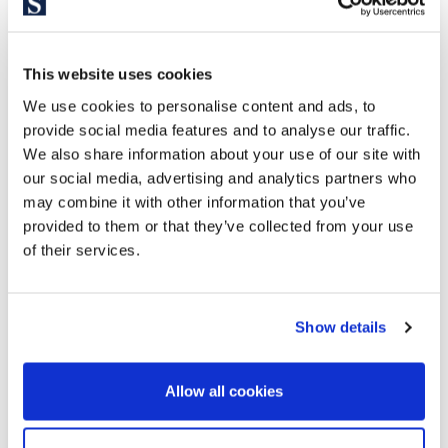
This website uses cookies
We use cookies to personalise content and ads, to
provide social media features and to analyse our traffic.
We also share information about your use of our site with
our social media, advertising and analytics partners who
may combine it with other information that you’ve
655.000 €
provided to them or that they’ve collected from your use
of their services.
Sitges / Barcelona Costa Sur | SITP6511
Duplex in de urbanisatie Casas del Mar.
Show details
Ontdek deze indrukwekkende, volledig gerenoveerde duplex
in de prestigieuze woonwijk Casas del Mar. Deze exclusieve
woning valt op door het spectaculaire terras van 93 m² met
Allow all cookies
panoramisch uitzicht op zee en biedt de perfecte balans
tussen comfort, elegantie en functionaliteit....