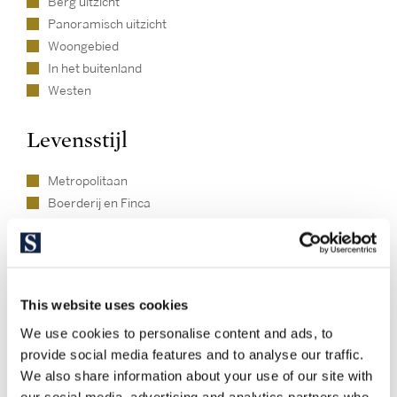
Berg uitzicht
Panoramisch uitzicht
Woongebied
In het buitenland
Westen
Levensstijl
Metropolitaan
Boerderij en Finca
This website uses cookies
We use cookies to personalise content and ads, to
provide social media features and to analyse our traffic.
We also share information about your use of our site with
Ontdek andere vergelijkbare
our social media, advertising and analytics partners who