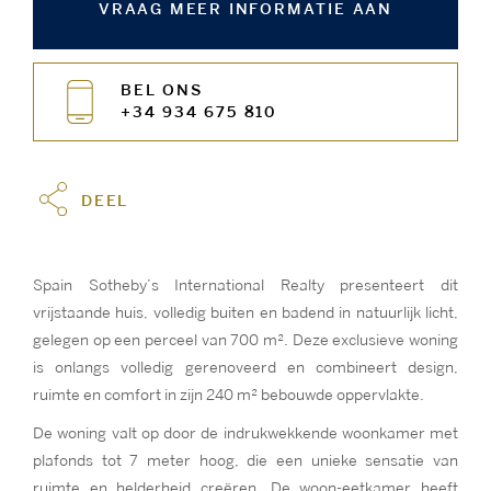
VRAAG MEER INFORMATIE AAN
BEL ONS
+34 934 675 810
DEEL
Spain Sotheby’s International Realty presenteert dit
vrijstaande huis, volledig buiten en badend in natuurlijk licht,
gelegen op een perceel van 700 m². Deze exclusieve woning
is onlangs volledig gerenoveerd en combineert design,
ruimte en comfort in zijn 240 m² bebouwde oppervlakte.
De woning valt op door de indrukwekkende woonkamer met
plafonds tot 7 meter hoog, die een unieke sensatie van
ruimte en helderheid creëren. De woon-eetkamer heeft