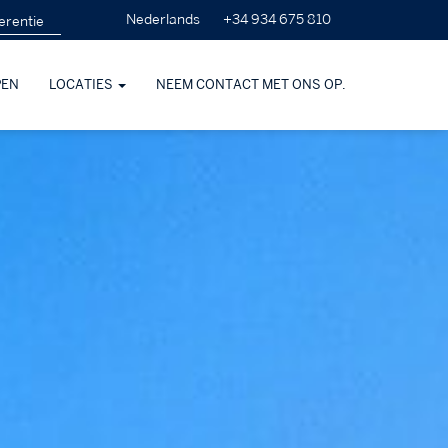
+34 934 675 810
Nederlands
PEN
LOCATIES
NEEM CONTACT MET ONS OP.