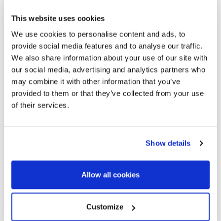
This website uses cookies
We use cookies to personalise content and ads, to
provide social media features and to analyse our traffic.
We also share information about your use of our site with
1.100.000 €
our social media, advertising and analytics partners who
may combine it with other information that you’ve
provided to them or that they’ve collected from your use
Sant Andreu de Llavaneres | 326987
of their services.
Huis in het centrum van Sant Andreu de
Llavaneres – Kust van Barcelona
Show details
Charmant huis in mediterrane stijl in het centrum van Sant
Andreu de Llavaneres, aan de noordkust van Barcelona.
Opvallend is het ruime, vlakke perceel van meer dan 1.600
Allow all cookies
m² met weelderige begroeiing en natuurlijk gras, wat een
gevoel van rust...
Customize