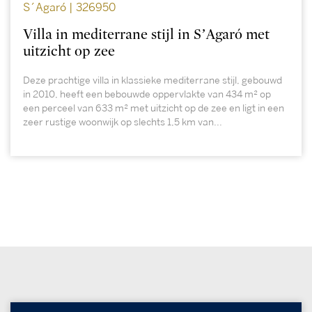
S´Agaró | 326950
Villa in mediterrane stijl in S’Agaró met
uitzicht op zee
Deze prachtige villa in klassieke mediterrane stijl, gebouwd
in 2010, heeft een bebouwde oppervlakte van 434 m² op
een perceel van 633 m² met uitzicht op de zee en ligt in een
zeer rustige woonwijk op slechts 1,5 km van...