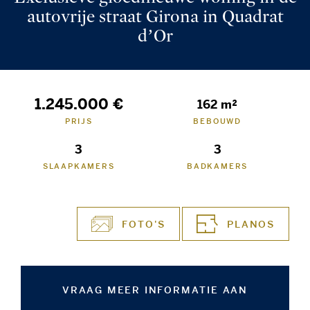
autovrije straat Girona in Quadrat
d’Or
1.245.000 €
162 m²
PRIJS
BEBOUWD
3
3
SLAAPKAMERS
BADKAMERS
FOTO'S
PLANOS
VRAAG MEER INFORMATIE AAN