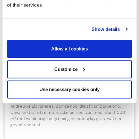
of their services.
Show details
Allow all cookies
1.100.000 €
Sant Andreu de Llavaneres | 326987
Customize
Huis in het centrum van Sant Andreu de
Llavaneres – Kust van Barcelona
Use necessary cookies only
Charmant huis in mediterrane stijl in het centrum van Sant
Andreu de Llavaneres, aan de noordkust van Barcelona.
Opvallend is het ruime, vlakke perceel van meer dan 1.600
m² met weelderige begroeiing en natuurlijk gras, wat een
gevoel van rust...