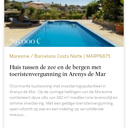
795.000 €
Maresme / Barcelona Costa Norte | MARP6875
Huis tussen de zee en de bergen met
toeristenvergunning in Arenys de Mar
Charmante kustwoning met investeringspotentieel in
Arenys de Mar. Op de zonnige hellingen van de Maresme
combineert deze villa van 342 m² mediterrane levensstijl en
slimme investering. Met een geldige toeristenvergunning,
open uitzicht op zee en een indeling op verschillende
niveaus...