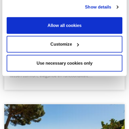
Show details
655.000 €
Allow all cookies
Sitges / Barcelona Costa Sur | SITP6511
Duplex in de urbanisatie Casas del Mar.
Customize
Ontdek deze indrukwekkende, volledig gerenoveerde duplex
in de prestigieuze woonwijk Casas del Mar. Deze exclusieve
Use necessary cookies only
woning valt op door het spectaculaire terras van 93 m² met
panoramisch uitzicht op zee en biedt de perfecte balans
tussen comfort, elegantie en functionaliteit....