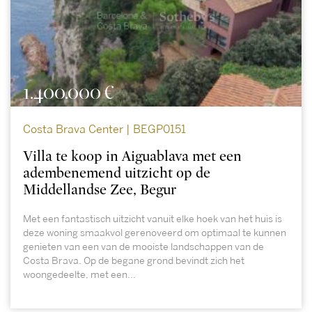
1.400.000 €
Costa Brava Center | BEGP0151
Villa te koop in Aiguablava met een
adembenemend uitzicht op de
Middellandse Zee, Begur
Met een fantastisch uitzicht vanuit elke hoek van het huis is
deze woning smaakvol gerenoveerd om optimaal te kunnen
genieten van een van de mooiste landschappen van de
Costa Brava. Op de begane grond bevindt zich het
woongedeelte, met een...