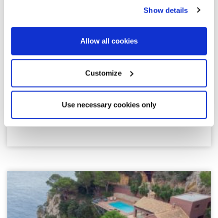
1.600.000 €
Show details
Llançà | 326953
Allow all cookies
Moderne villa op een bevoorrechte locatie
met uitzicht op zee
Customize
Op een bevoorrechte locatie, waar de Middellandse Zee de
absolute hoofdrol speelt, biedt deze exclusieve villa een
spectaculair uitzicht op zee en een omgeving die is
Use necessary cookies only
ontworpen om te genieten van rust en privacy. Met een
bebouwde oppervlakte van 340...