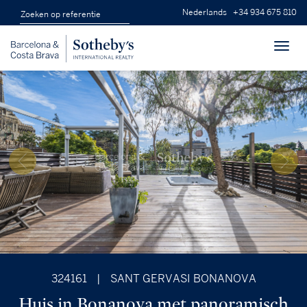
Nederlands
+34 934 675 810
Toggl
navig
324161
|
SANT GERVASI BONANOVA
Huis in Bonanova met panoramisch