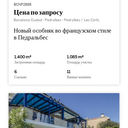
BCNP2689
Цена по запросу
Barcelona Ciudad - Pedralbes - Pedralbes / Les Corts
Новый особняк во французском стиле
в Педральбес
1.400 m²
1.085 m²
Застроенная площадь
Площадь участка
6
11
Спальни
Ванные комнаты