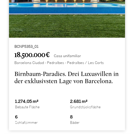
BCNP5353_01
18.500.000 €
Casa unifamiliar
Barcelona Ciudad - Pedralbes - Pedralbes / Les Corts
Birnbaum-Paradies. Drei Luxusvillen in
der exklusivsten Lage von Barcelona.
1.274,05 m²
2.681 m²
Bebaute Fläche
Grundstücksfläche
6
8
Schlafzimmer
Bäder