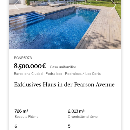
BCNP5973
8.500.000 €
Casa unifamiliar
Barcelona Ciudad - Pedralbes - Pedralbes / Les Corts
Exklusives Haus in der Pearson Avenue
726 m²
2.013 m²
Bebaute Fläche
Grundstücksfläche
6
5