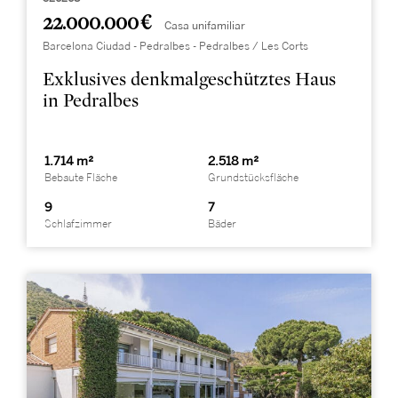
22.000.000 €
Casa unifamiliar
Barcelona Ciudad - Pedralbes - Pedralbes / Les Corts
Exklusives denkmalgeschütztes Haus
in Pedralbes
1.714 m²
2.518 m²
Bebaute Fläche
Grundstücksfläche
9
7
Schlafzimmer
Bäder