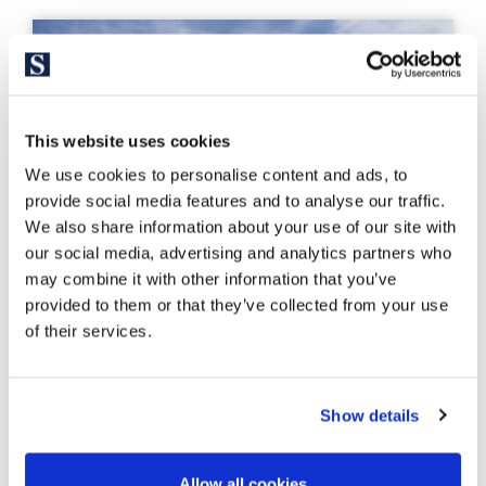
This website uses cookies
We use cookies to personalise content and ads, to
provide social media features and to analyse our traffic.
We also share information about your use of our site with
our social media, advertising and analytics partners who
may combine it with other information that you’ve
provided to them or that they’ve collected from your use
of their services.
BCNP6568
20.000.000 €
Show details
Casa unifamiliar
Barcelona Ciudad - Pedralbes - Pedralbes / Les Corts
Allow all cookies