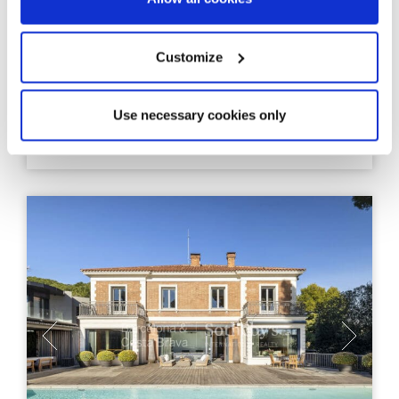
Exklusivität in Pedralbes: Villa mit
Pool, Spa und fortschrittlichem
Customize
1.221,8 m²
2.029 m²
Bebaute Fläche
Grundstücksfläche
Use necessary cookies only
6
8
Schlafzimmer
Bäder