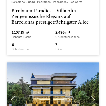
Barcelona Ciudad - Pedralbes - Pedralbes / Les Corts
Birnbaum-Paradies – Villa Alta
Zeitgenössische Eleganz auf
Barcelonas prestigeträchtigster Allee
1.107,15 m²
2.496 m²
Bebaute Fläche
Grundstücksfläche
6
7
Schlafzimmer
Bäder