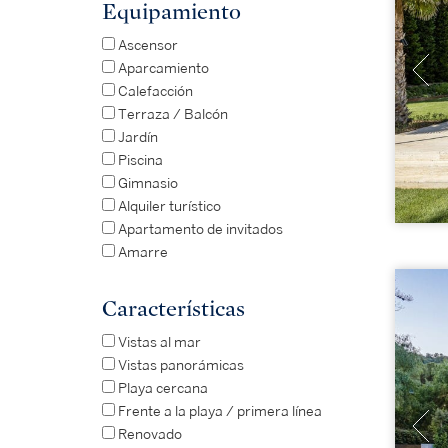
Equipamiento
Ascensor
Aparcamiento
Calefacción
Terraza / Balcón
Jardín
Piscina
Gimnasio
Alquiler turístico
Apartamento de invitados
Amarre
Características
Vistas al mar
Vistas panorámicas
Playa cercana
Frente a la playa / primera línea
Renovado