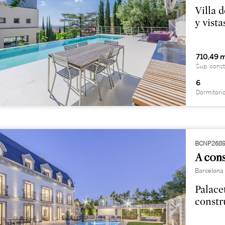
Villa 
y vist
710,49 
Sup. const
6
Dormitori
BCNP268
A cons
Barcelona 
Palace
constr