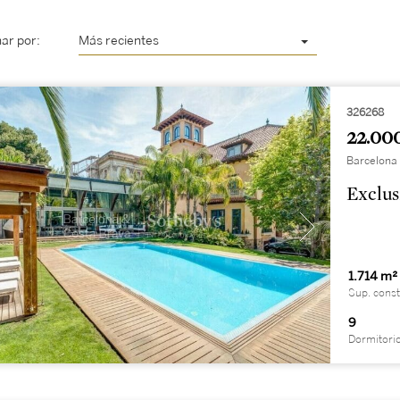
ar por:
Más recientes
326268
22.00
Barcelona 
Exclus
1.714 m²
Sup. const
9
Dormitori