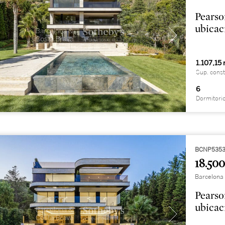
Pearson
ubicac
1.107,15
Sup. const
6
Dormitori
BCNP5353
18.500
Barcelona 
Pearson
ubicac