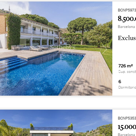
BCNP597
8.500.
Barcelona 
Exclus
726 m²
Sup. const
6
Dormitori
BCNP5353
15.000
Barcelona 