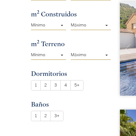
2
m
Construidos
Mínimo
Máximo
2
m
Terreno
Mínimo
Máximo
Dormitorios
1
2
3
4
5+
Baños
1
2
3+