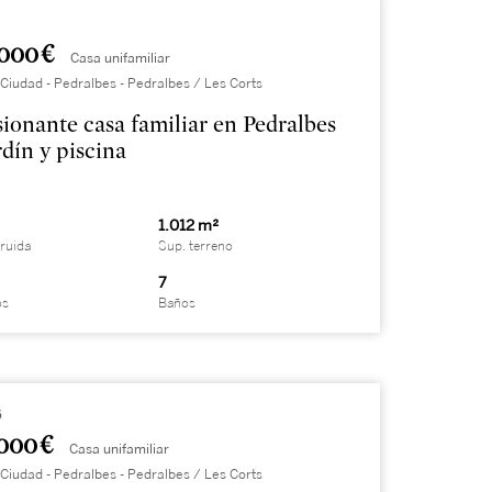
000 €
Casa unifamiliar
Ciudad - Pedralbes - Pedralbes / Les Corts
ionante casa familiar en Pedralbes
rdín y piscina
1.012 m²
ruida
Sup. terreno
7
os
Baños
6
000 €
Casa unifamiliar
Ciudad - Pedralbes - Pedralbes / Les Corts