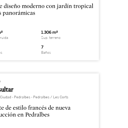
de diseño moderno con jardín tropical
as panorámicas
m²
1.306 m²
ruida
Sup. terreno
7
os
Baños
9
ultar
Ciudad - Pedralbes - Pedralbes / Les Corts
te de estilo francés de nueva
ucción en Pedralbes