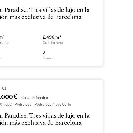
 Paradise. Tres villas de lujo en la
ión más exclusiva de Barcelona
 m²
2.496 m²
ruida
Sup. terreno
7
os
Baños
_01
.000 €
Casa unifamiliar
Ciudad - Pedralbes - Pedralbes / Les Corts
 Paradise. Tres villas de lujo en la
ión más exclusiva de Barcelona