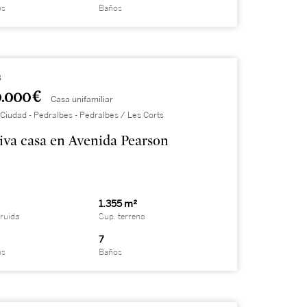
os
Baños
8
.000 €
Casa unifamiliar
Ciudad - Pedralbes - Pedralbes / Les Corts
iva casa en Avenida Pearson
1.355 m²
ruida
Sup. terreno
7
os
Baños