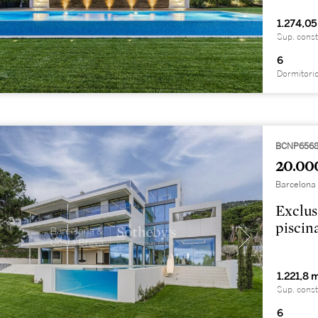
1.274,05
Sup. const
6
Dormitori
BCNP656
20.00
Barcelona 
Exclus
piscin
1.221,8 
Sup. const
6