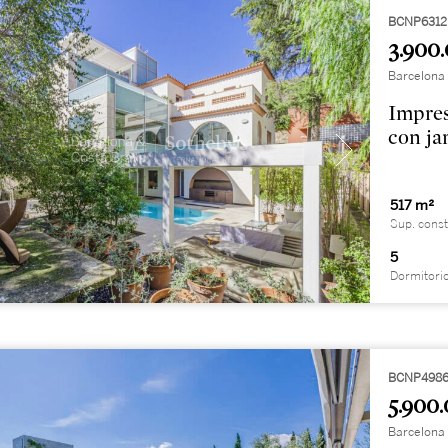
BCNP6312
3.900.
Barcelona 
Impres
con ja
517 m²
Sup. const
5
Dormitori
BCNP498
5.900.
Barcelona 