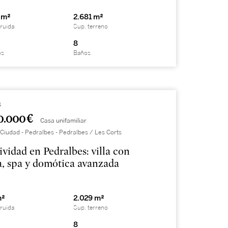
 m²
2.681 m²
ruida
Sup. terreno
8
os
Baños
8
0.000 €
Casa unifamiliar
Ciudad - Pedralbes - Pedralbes / Les Corts
ividad en Pedralbes: villa con
a, spa y domótica avanzada
m²
2.029 m²
ruida
Sup. terreno
8