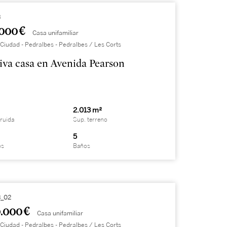
3
000 €
Casa unifamiliar
Ciudad - Pedralbes - Pedralbes / Les Corts
iva casa en Avenida Pearson
2.013 m²
ruida
Sup. terreno
5
os
Baños
_02
.000 €
Casa unifamiliar
Ciudad - Pedralbes - Pedralbes / Les Corts