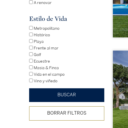
A renovar
Estilo de Vida
Metropolitano
Histórico
Playa
Frente al mar
Golf
Ecuestre
Masia & Finca
Vida en el campo
Vino y viñedo
BORRAR FILTROS