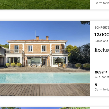
Dormitori
BCNP657
12.000
Barcelona 
Exclus
869 m²
Sup. const
5
Dormitori