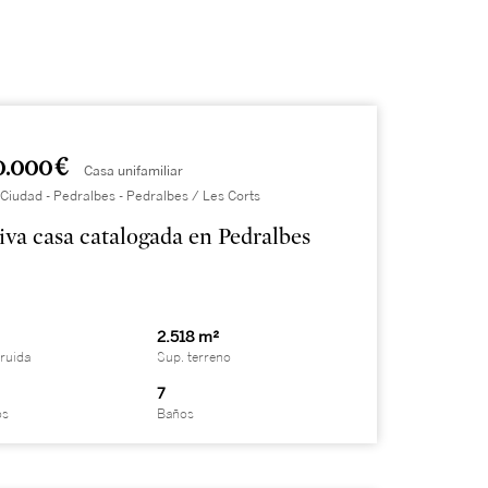
0.000 €
Casa unifamiliar
Ciudad - Pedralbes - Pedralbes / Les Corts
iva casa catalogada en Pedralbes
2.518 m²
ruida
Sup. terreno
7
os
Baños