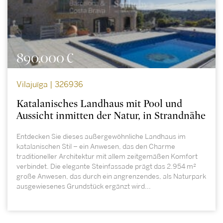
890.000 €
Vilajuïga | 326936
Katalanisches Landhaus mit Pool und
Aussicht inmitten der Natur, in Strandnähe
Entdecken Sie dieses außergewöhnliche Landhaus im
katalanischen Stil – ein Anwesen, das den Charme
traditioneller Architektur mit allem zeitgemäßen Komfort
verbindet. Die elegante Steinfassade prägt das 2.954 m²
große Anwesen, das durch ein angrenzendes, als Naturpark
ausgewiesenes Grundstück ergänzt wird...