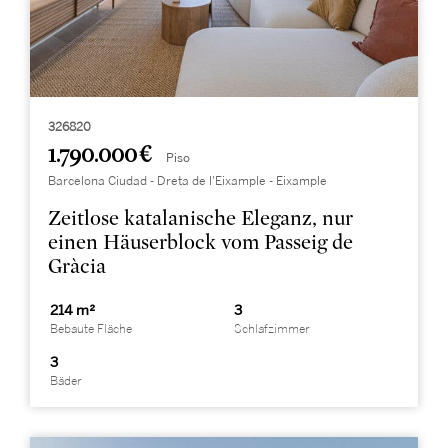
326820
1.790.000 €
Piso
Barcelona Ciudad - Dreta de l'Eixample - Eixample
Zeitlose katalanische Eleganz, nur
einen Häuserblock vom Passeig de
Gràcia
214 m²
3
Bebaute Fläche
Schlafzimmer
3
Bäder