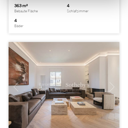
363 m²
4
Bebaute Fläche
Schlafzimmer
4
Bäder