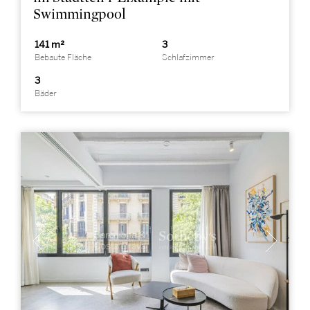
Swimmingpool
141 m²
3
Bebaute Fläche
Schlafzimmer
3
Bäder