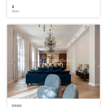
2
Bäder
326483