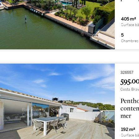
405 m²
Surface bâ
5
Chambres 
326557
595.00
Costa Brav
Pentho
contem
mer
192 m²
Surface bâ