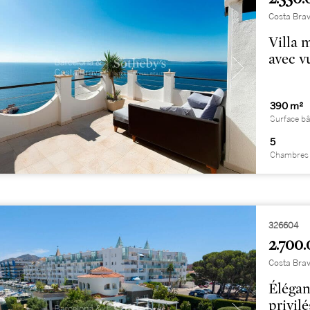
Costa Brav
Villa 
avec v
390 m²
Surface bâ
5
Chambres 
326604
2.700.
Costa Brav
Élégan
privil