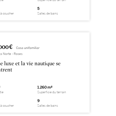
tie
Superficie du terrain
5
à coucher
Salles de bains
000 €
Casa unifamiliar
a Norte - Roses
e luxe et la vie nautique se
trent
²
1.260 m²
tie
Superficie du terrain
9
à coucher
Salles de bains