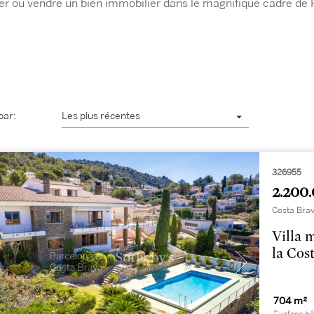
er ou vendre un bien immobilier dans le magnifique cadre de 
par:
Les plus récentes
326955
2.200.
Costa Brav
Villa 
la Cos
704 m²