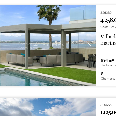
326239
4.258.
Costa Brav
Villa 
marina
994 m²
Surface bâ
6
Chambres 
325666
1.125.