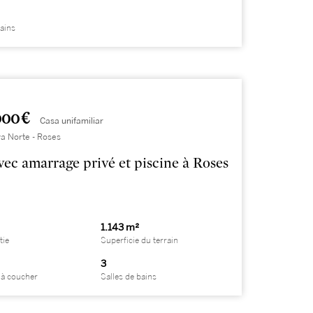
bains
000 €
Casa unifamiliar
a Norte - Roses
avec amarrage privé et piscine à Roses
1.143 m²
tie
Superficie du terrain
3
à coucher
Salles de bains