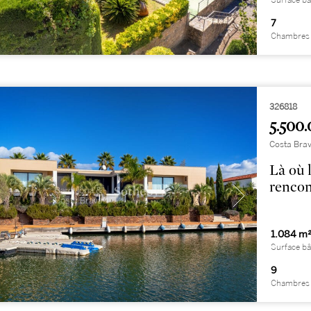
Surface bâ
7
Chambres 
326818
5.500.
Costa Brav
Là où l
rencon
1.084 m
Surface bâ
9
Chambres 