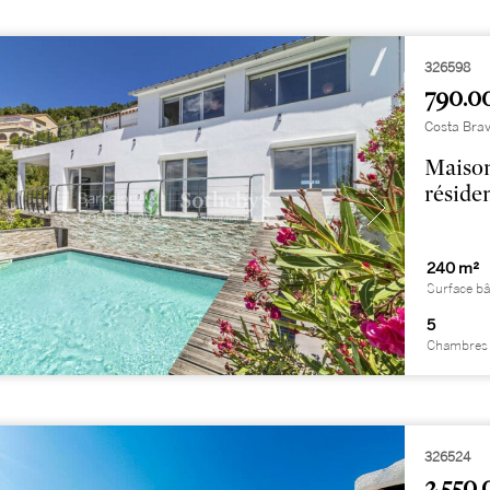
326598
790.0
Costa Brav
Maison
réside
240 m²
Surface bâ
5
Chambres 
326524
2.550.