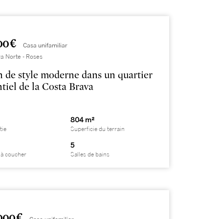
00 €
Casa unifamiliar
a Norte - Roses
 de style moderne dans un quartier
ntiel de la Costa Brava
804 m²
tie
Superficie du terrain
5
à coucher
Salles de bains
000 €