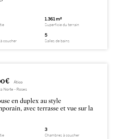
1.361 m²
tie
Superficie du terrain
5
à coucher
Salles de bains
0 €
Ático
a Norte - Roses
use en duplex au style
porain, avec terrasse et vue sur la
3
tie
Chambres à coucher