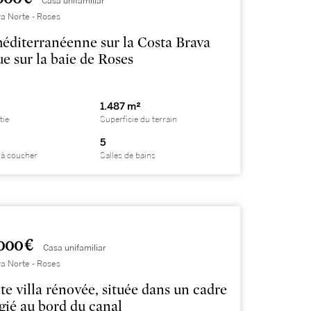
Casa unifamiliar
a Norte - Roses
méditerranéenne sur la Costa Brava
ue sur la baie de Roses
1.487 m²
tie
Superficie du terrain
5
à coucher
Salles de bains
000 €
Casa unifamiliar
a Norte - Roses
te villa rénovée, située dans un cadre
égié au bord du canal