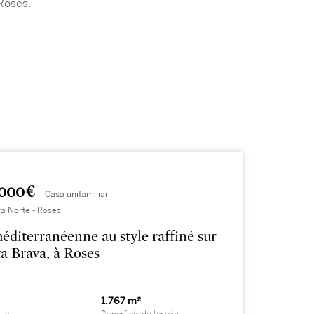
Roses.
000 €
Casa unifamiliar
a Norte - Roses
méditerranéenne au style raffiné sur
ta Brava, à Roses
1.767 m²