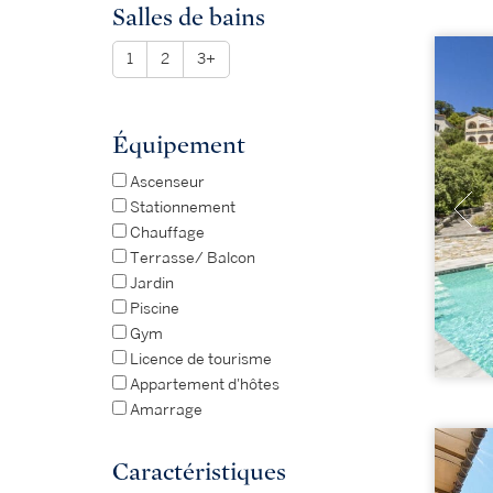
Salles de bains
1
2
3+
Équipement
Ascenseur
Stationnement
Chauffage
Terrasse/ Balcon
Jardin
Piscine
Gym
Licence de tourisme
Appartement d'hôtes
Amarrage
Caractéristiques