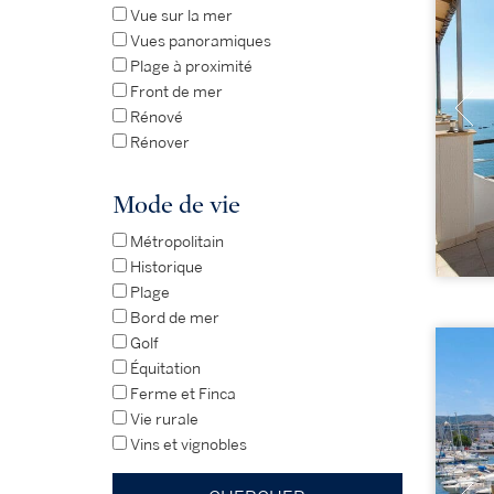
Vue sur la mer
Vues panoramiques
Plage à proximité
Front de mer
Rénové
Rénover
Mode de vie
Métropolitain
Historique
Plage
Bord de mer
Golf
Équitation
Ferme et Finca
Vie rurale
Vins et vignobles