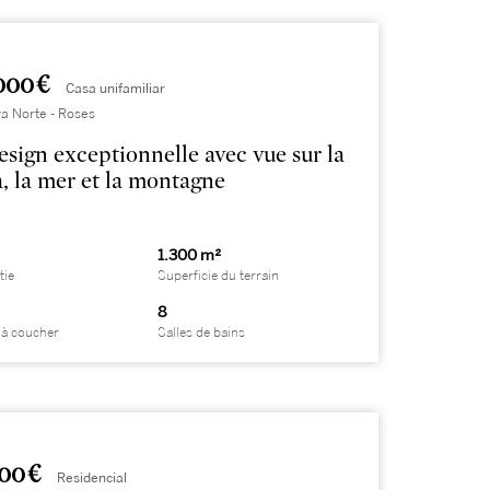
000 €
Casa unifamiliar
a Norte - Roses
design exceptionnelle avec vue sur la
, la mer et la montagne
1.300 m²
tie
Superficie du terrain
8
à coucher
Salles de bains
000 €
Residencial