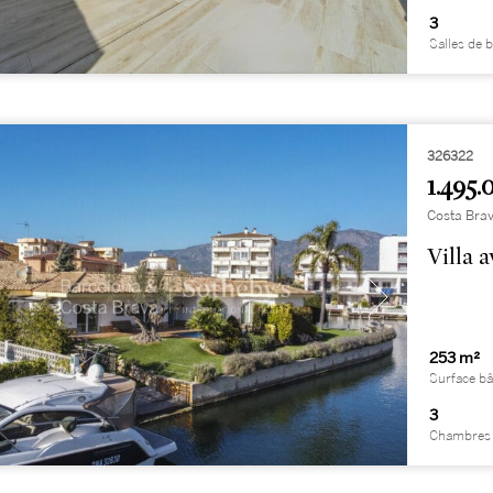
3
Salles de 
326322
1.495.
Costa Brav
Villa 
253 m²
Surface bâ
3
Chambres 