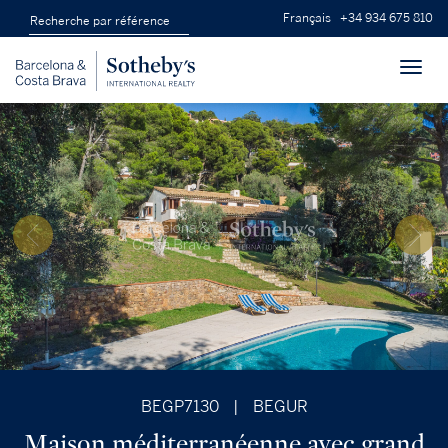
Français
+34 934 675 810
Toggl
navig
BEGP7130
|
BEGUR
Maison méditerranéenne avec grand