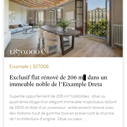
1.870.000 €
Eixample | 327008
Exclusif flat rénové de 206 m² dans un
immeuble noble de l’Eixample Dreta
Superbe appartement de 206 m² habitables, situé au
quatrième étage d'un élégant immeuble majestueux datant
de 1900 et doté d'un ascenseur, entièrement rénové avec
des finitions haut de gamme tout en préservant le charme
de l'architecture d'origine. Situé au cœur...