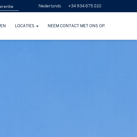
+34 934 675 810
Nederlands
PEN
LOCATIES
NEEM CONTACT MET ONS OP.