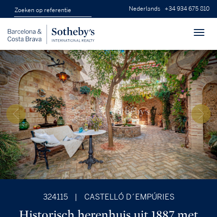
Nederlands
+34 934 675 810
Toggl
navig
324115
|
CASTELLÓ D´EMPÚRIES
Historisch herenhuis uit 1887 met