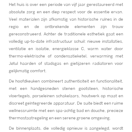
Het huis is over een periode van vijf jaar gerestaureerd met
absolute zorg en een diep respect voor de essentie ervan.
Veel materialen zijn afkomstig van historische ruïnes in de
regio en de ontbrekende elementen zijn trouw
gereconstrueerd. Achter de traditionele esthetiek gaat een
volledig up-to-date infrastructuur schuil: nieuwe installaties,
ventilatie en isolatie, energieklasse C, warm water door
thermo-elektrische of condensatieketel, verwarming met
Jøtul haarden of stadsgas en gietijzeren radiatoren voor
gelijkmatig comfort.
De hoofdkeuken combineert authenticiteit en functionaliteit,
met een handgesneden stenen gootsteen, historische
vloertegels, porseleinen schakelaars, houtwerk op maat en
discreet geïntegreerde apparatuur. De suite biedt een ruime
wellnessruimte met een spa-achtig bad en douche, precieze
thermostaatregeling en een serene groene omgeving.
De binnenplaats, die volledig opnieuw is aangelegd, wordt