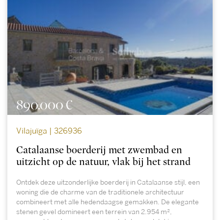
890.000 €
Vilajuïga | 326936
Catalaanse boerderij met zwembad en
uitzicht op de natuur, vlak bij het strand
Ontdek deze uitzonderlijke boerderij in Catalaanse stijl, een
woning die de charme van de traditionele architectuur
combineert met alle hedendaagse gemakken. De elegante
stenen gevel domineert een terrein van 2.954 m²,